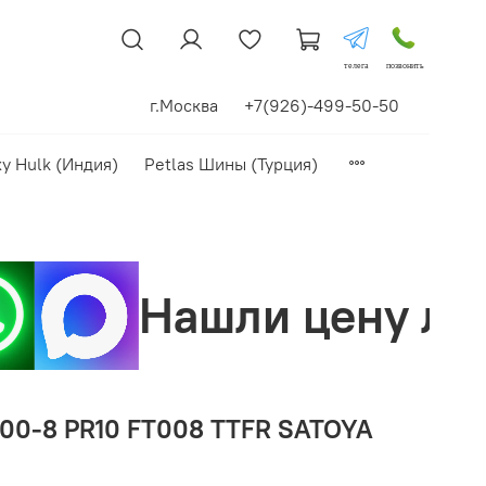
телега
позвонить
г.Москва +7(926)-499-50-50
xy Hulk (Индия)
Petlas Шины (Турция)
 цену лучше? Сделае
00-8 PR10 FT008 TTFR SATOYA