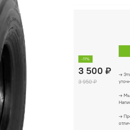
-11%
3 500 ₽
→ Это
3 950 ₽
уточ
→ Мы
Напиш
→ Пр
отлич