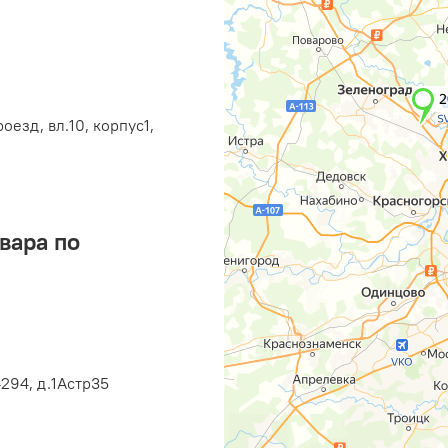
оезд, вл.10, корпус1,
вара по
294, д.1Астр35