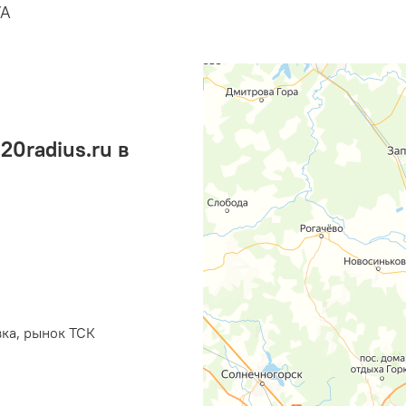
YA
0radius.ru в
вка, рынок ТСК