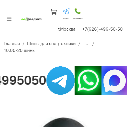
телега
позвонить
г.Москва +7(926)-499-50-50
Главная
Шины для спецтехники
...
10.00-20 шины
995050
Н