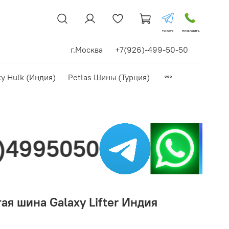
телега
позвонить
г.Москва +7(926)-499-50-50
xy Hulk (Индия)
Petlas Шины (Турция)
Нашли цену л
ая шина Galaxy Lifter Индия