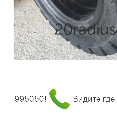
)4995050!
Видите где т