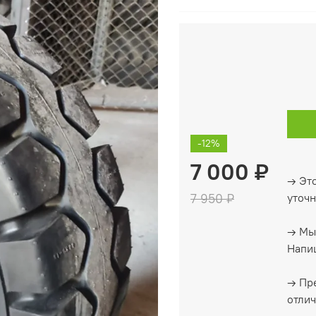
-12%
7 000 ₽
→ Это
7 950 ₽
уточн
→ Мы
Напиш
→ Пр
отлич