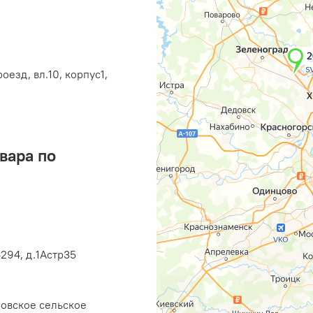
оезд, вл.10, корпус1,
вара по
294, д.1Астр35
ровское сельское