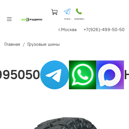
телега
позвонить
г.Москва +7(926)-499-50-50
Главная
Грузовые шины
5050
На