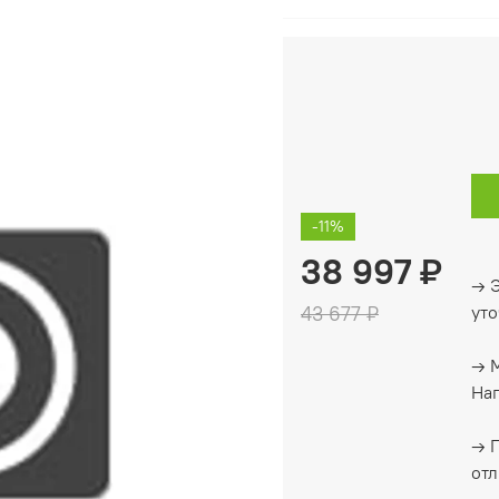
-11%
38 997 ₽
→ Э
43 677 ₽
уто
→ М
Нап
→ 
отл