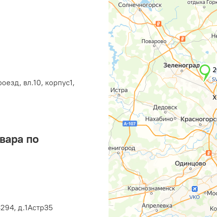
оезд, вл.10, корпус1,
вара по
294, д.1Астр35