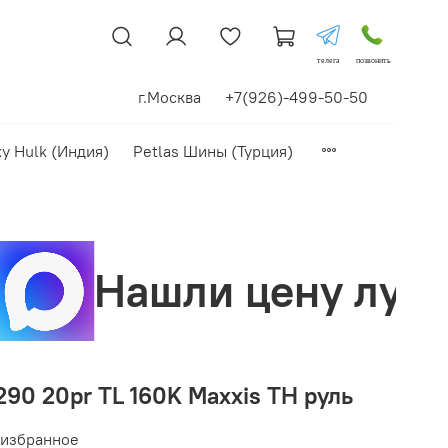
телега
позвонить
г.Москва +7(926)-499-50-50
xy Hulk (Индия)
Petlas Шины (Турция)
цену лучше? Сделаем
90 20pr TL 160K Maxxis TH руль
 избранное