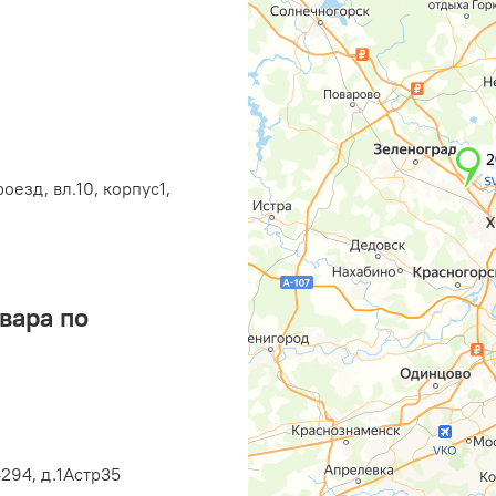
оезд, вл.10, корпус1,
вара по
294, д.1Астр35