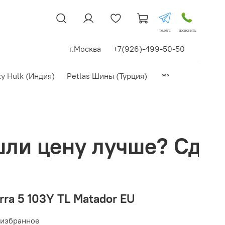
телега
позвонить
г.Москва +7(926)-499-50-50
xy Hulk (Индия)
Petlas Шины (Турция)
ше? Сделаем скидку!
rra 5 103Y TL Matador EU
 избранное