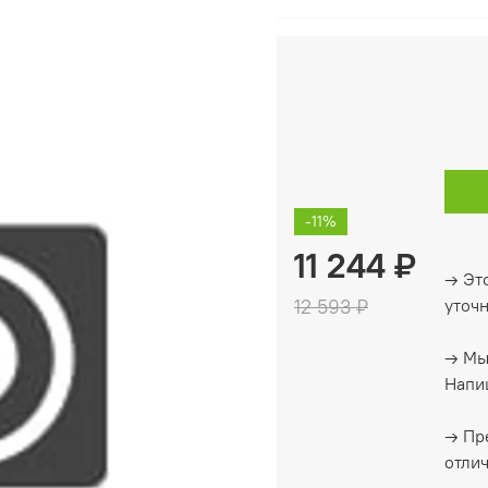
-11%
11 244 ₽
→ Это
12 593 ₽
уточ
→ Мы
Напиш
→ Пр
отлич