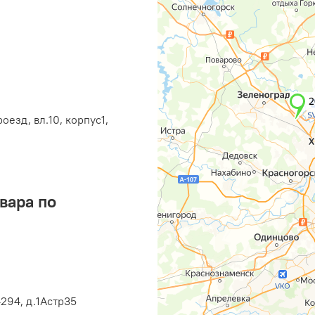
оезд, вл.10, корпус1,
вара по
294, д.1Астр35