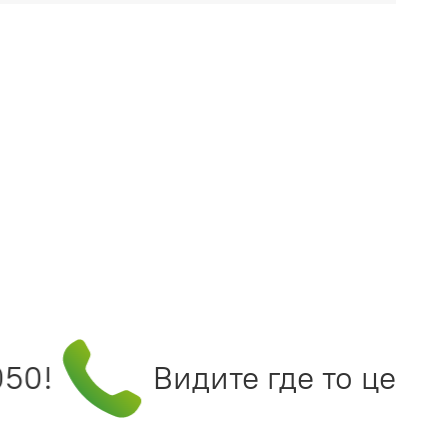
0!
Видите где то цену и