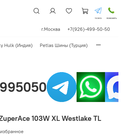
телега
позвонить
г.Москва +7(926)-499-50-50
xy Hulk (Индия)
Petlas Шины (Турция)
Нашли цен
ZuperAce 103W XL Westlake TL
 избранное