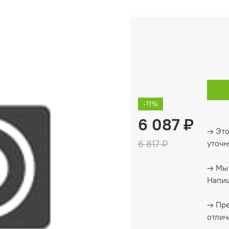
-11%
6 087 ₽
→ Это
6 817 ₽
уточн
→ Мы 
Напиш
→ Пре
отлич