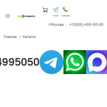
телега
позвонить
г.Москва +7(926)-499-50-50
Главная
Каталог
995050
Н