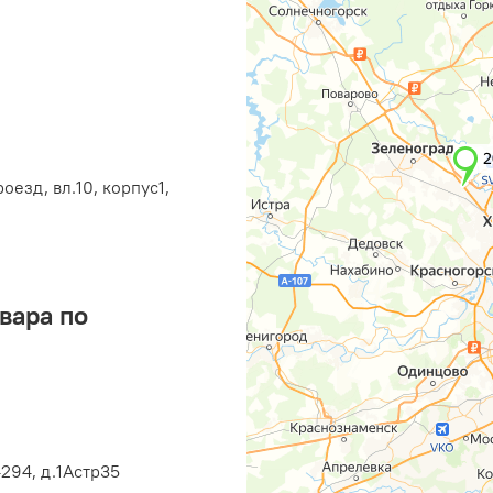
оезд, вл.10, корпус1,
вара по
294, д.1Астр35