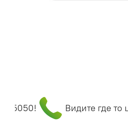
995050!
Видите где то ц