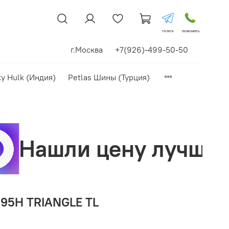
телега
позвонить
г.Москва +7(926)-499-50-50
xy Hulk (Индия)
Petlas Шины (Турция)
у лучше? Сделаем ск
 95H TRIANGLE TL