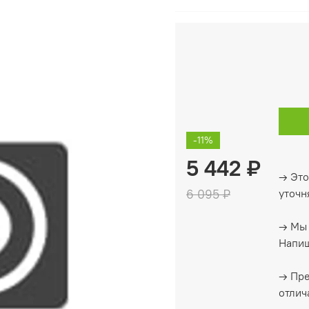
-11%
5 442 ₽
→ Это
6 095 ₽
уточн
→ Мы 
Напиш
→ Пре
отлич