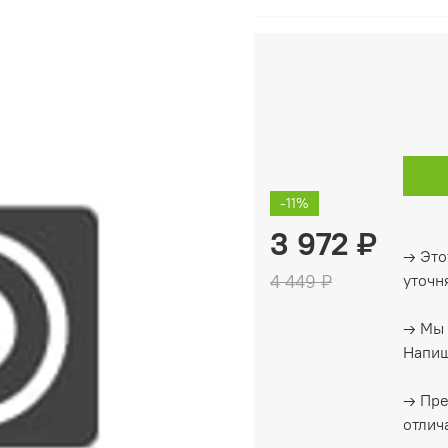
-11%
3 972 ₽
→ Это
4 449 ₽
уточн
→ Мы 
Напиш
→ Пре
отлич