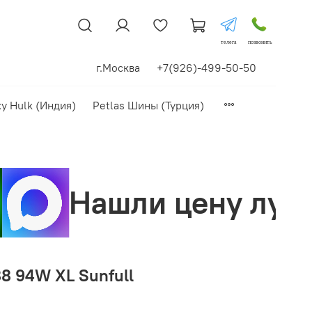
телега
позвонить
г.Москва +7(926)-499-50-50
xy Hulk (Индия)
Petlas Шины (Турция)
 цену лучше? Сделае
8 94W XL Sunfull