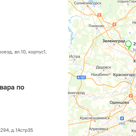
оезд, вл.10, корпус1,
вара по
294, д.1Астр35