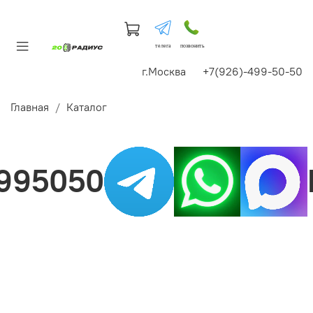
телега
позвонить
г.Москва +7(926)-499-50-50
Главная
Каталог
95050
Н