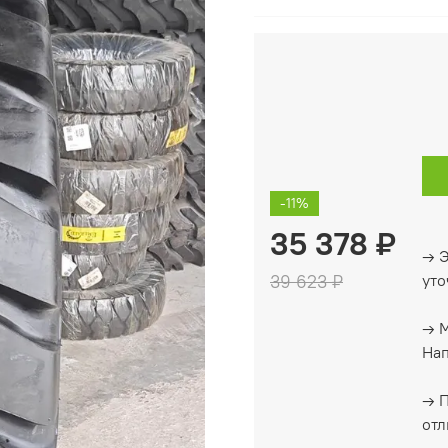
-11%
35 378 ₽
→ Э
39 623 ₽
уто
→ М
Нап
→ П
отл