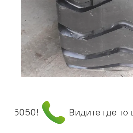
995050!
Видите где то ц