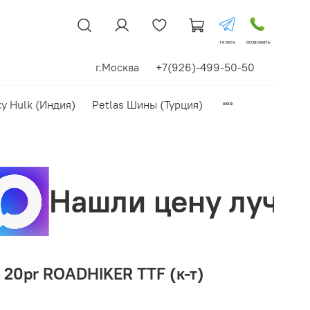
телега
позвонить
г.Москва +7(926)-499-50-50
xy Hulk (Индия)
Petlas Шины (Турция)
 лучше? Сделаем ск
3 20pr ROADHIKER TTF (к-т)