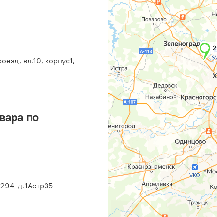
оезд, вл.10, корпус1,
вара по
294, д.1Астр35